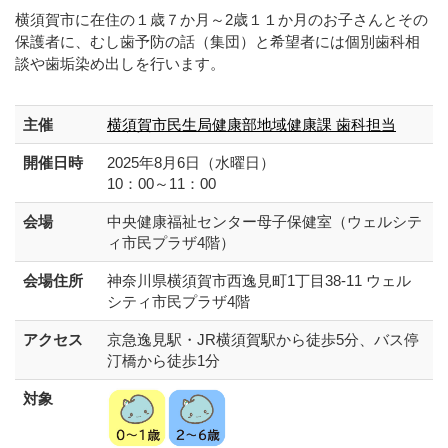
横須賀市に在住の１歳７か月～2歳１１か月のお子さんとその
保護者に、むし歯予防の話（集団）と希望者には個別歯科相
談や歯垢染め出しを行います。
主催
横須賀市民生局健康部地域健康課 歯科担当
開催日時
2025年8月6日（水曜日）
10：00～11：00
会場
中央健康福祉センター母子保健室（ウェルシテ
ィ市民プラザ4階）
会場住所
神奈川県横須賀市西逸見町1丁目38-11 ウェル
シティ市民プラザ4階
アクセス
京急逸見駅・JR横須賀駅から徒歩5分、バス停
汀橋から徒歩1分
対象