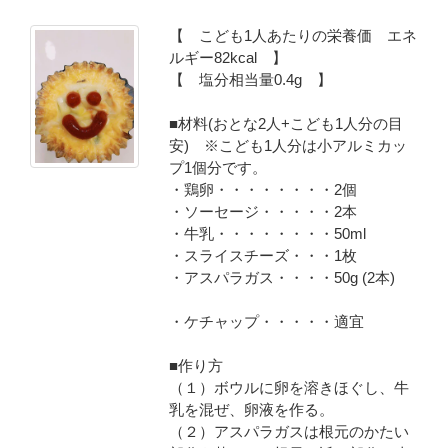
【 こども1人あたりの栄養価 エネ
ルギー82kcal 】
【 塩分相当量0.4g 】
■材料(おとな2人+こども1人分の目
安) ※こども1人分は小アルミカッ
プ1個分です。
・鶏卵・・・・・・・・2個
・ソーセージ・・・・・2本
・牛乳・・・・・・・・50ml
・スライスチーズ・・・1枚
・アスパラガス・・・・50g (2本)
・ケチャップ・・・・・適宜
■作り方
（１）ボウルに卵を溶きほぐし、牛
乳を混ぜ、卵液を作る。
（２）アスパラガスは根元のかたい