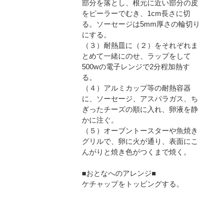
部分を落とし、根元に近い部分の皮
をピーラーでむき、1cm長さに切
る。ソーセージは5mm厚さの輪切り
にする。
（３）耐熱皿に（２）をそれぞれま
とめて一緒にのせ、ラップをして
500wの電子レンジで2分程加熱す
る。
（４）アルミカップ等の耐熱容器
に、ソーセージ、アスパラガス、ち
ぎったチーズの順に入れ、卵液を静
かに注ぐ。
（５）オーブントースターや魚焼き
グリルで、卵に火が通り、表面にこ
んがりと焼き色がつくまで焼く。
■おとなへのアレンジ■
ケチャップをトッピングする。