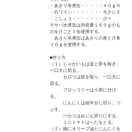
・あさり水煮缶・・・・・４０ｇ※
・白ワイン・・・・・・・大さじ２
・こしょう・・・・・・・少々
※サバ水煮缶は内容量１６０ｇのも
のを汁ごと１缶使用する。
あさり水煮缶はあさりの身と汁各
２０ｇを使用する。
■作り方
（１）じゃがいもは皮と芽を除き、
一口大に切る。
セロリは筋を取り、一口大に
切る。
ブロッコリーは小房に分け
る。
にんにくは縦半分に切り、つ
ぶす。
パセリはみじん切りにする。
ミニトマトはへたをとる。
（２）鍋にオリーブ油とにんにくを