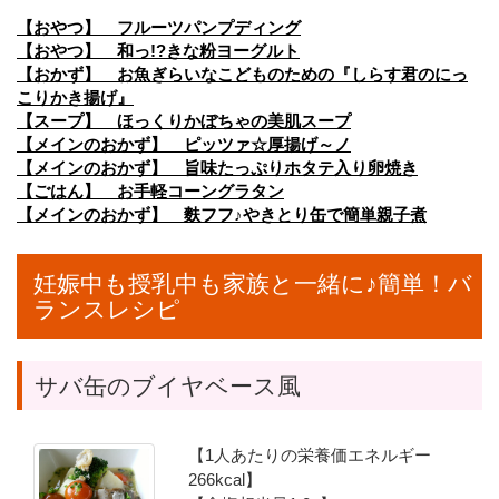
【おやつ】 フルーツパンプディング
【おやつ】 和っ!?きな粉ヨーグルト
【おかず】 お魚ぎらいなこどものための『しらす君のにっ
こりかき揚げ』
【スープ】 ほっくりかぼちゃの美肌スープ
【メインのおかず】 ピッツァ☆厚揚げ～ノ
【メインのおかず】 旨味たっぷりホタテ入り卵焼き
【ごはん】 お手軽コーングラタン
【メインのおかず】 麩フフ♪やきとり缶で簡単親子煮
妊娠中も授乳中も家族と一緒に♪簡単！バ
ランスレシピ
サバ缶のブイヤベース風
【1人あたりの栄養価エネルギー
266kcal】