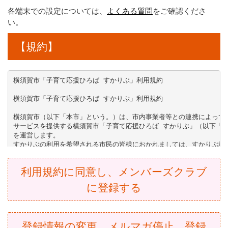
各端末での設定については、
よくある質問
をご確認くださ
い。
【規約】
横須賀市「子育て応援ひろば すかりぶ」利用規約 

横須賀市「子育て応援ひろば すかりぶ」利用規約 

横須賀市（以下「本市」という。）は、市内事業者等との連携によって子
サービスを提供する横須賀市「子育て応援ひろば すかりぶ」（以下「す
を運営します。 

すかりぶの利用を希望される市民の皆様におかれましては、すかりぶ利用
規約」という。）に記載する条件にご同意いただいたうえで、メンバーズ
下、「会員登録」という。）をしていただきますようお願いいたします。
利用規約に同意し、メンバーズクラブ
（目的） 

に登録する
第１条 本規約は、すかりぶにおける会員登録及びサービスの利用に関し
めることを目的とする。 

（用語の定義） 

登録情報の変更、メルマガ停止、登録
第２条 本規約において、次の各号に掲げる用語の意義は、当該各号に定め