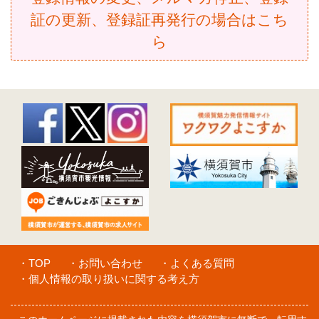
（１） メンバーズクラブ会員 

証の更新、登録証再発行の場合はこち
すかりぶの会員登録を行った人。 

（２） 協賛事業者 

ら
すかりぶの協賛事業者登録を行った市内事業者等。 

（３） サービス 

協賛事業者が提供する、体験・イベントサービス、安心・便利なサービス
サービスなど各種サービス。 

（４） 会員登録証 

本市がメンバーズクラブ会員に対して交付する。 

（５） サイト 

本市が提供し、運用及び管理を行うすかりぶのホームページ。 

（会員登録の対象者） 

第３条 会員登録ができる者は、原則として、次のいずれにも該当しなけ
（１）市内在住であること。 

（２）18 歳以上であること。 

（会員登録の手続き） 

第４条 会員登録を希望する者は、サイトにて会員登録の申請を行う。 

２ 本市は前項に定める申請を受けた場合において、第３条に規定する要
・TOP
・お問い合わせ
・よくある質問
るときは申請者の会員登録を行う。 ３ 本市は会員登録を希望する者が
・個人情報の取り扱いに関する考え方
内容に同意したものとみなす。 

４ 会員登録の有効期間は登録が行われた年度の３月 31 日までとする。
（会員登録証） 
