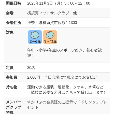
開催日時
2025年11月3日（月）9：00～12：00
会場
横須賀フットサルクラブ 他
会場住所
神奈川県横須賀市佐原4-1300
対象
年中～小学4年生のスポーツ好き、初心者歓
迎！
定員
30名
参加費
2,000円 当日会場にて現金にてお支払い
持ち物
運動できる服装、運動靴、タオル、水筒など
（競技に必要な道具はこちらで貸し出します）
メンバー
すかりぶの会員証のご提示で「ドリンク」プレ
ズクラブ
ゼント
特典