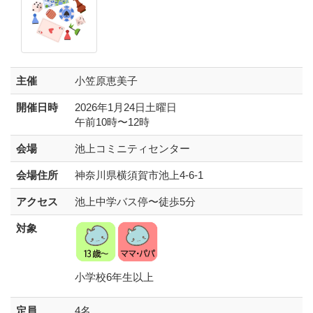
主催
小笠原恵美子
開催日時
2026年1月24日土曜日
午前10時〜12時
会場
池上コミニティセンター
会場住所
神奈川県横須賀市池上4-6-1
アクセス
池上中学バス停〜徒歩5分
対象
小学校6年生以上
定員
4名