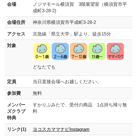
会場
ノジマモール横須賀 3階展望室（横須賀市平
成町3-28-2)
会場住所
神奈川県横須賀市平成町3-28-2
アクセス
京急線「県立大学」駅より、徒歩15分
対象
どなたでも
定員
当日直接会場へお越しください。
参加費
無料
メンバー
すかりぶみたで、受付の商品 1点持ち帰り無
ズクラブ
料
特典
リンク(1)
ヨコスカママナビInstagram