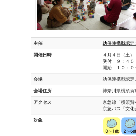
主催
幼保連携型認定
開催日時
４月４日（土）
受付 ９：４５
開始 １０：０
会場
幼保連携型認定
会場住所
神奈川県横須賀市
アクセス
京急線「横須賀
京急バス「文化
対象