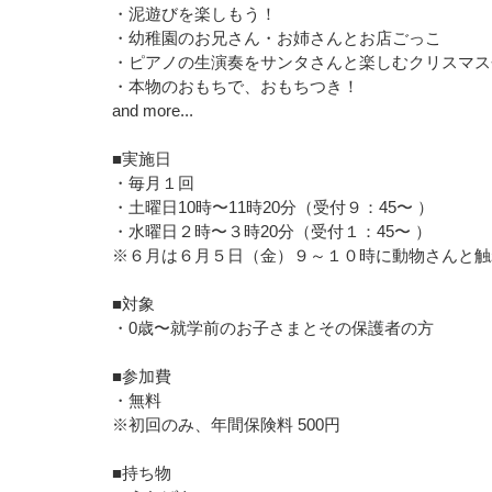
・泥遊びを楽しもう！
・幼稚園のお兄さん・お姉さんとお店ごっこ
・ピアノの生演奏をサンタさんと楽しむクリスマス
・本物のおもちで、おもちつき！
and more...
■実施日
・毎月１回
・土曜日10時〜11時20分（受付９：45〜 ）
・水曜日２時〜３時20分（受付１：45〜 ）
※６月は６月５日（金）９～１０時に動物さんと触
■対象
・0歳〜就学前のお子さまとその保護者の方
■参加費
・無料
※初回のみ、年間保険料 500円
■持ち物