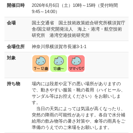
開催日時
2026年6月6日（土）10時～15時（受付時間
9:45～14:00）
会場
国土交通省 国土技術政策総合研究所横須賀庁
舎/国立研究開発法人 海上・港湾・航空技術
研究所 港湾空港技術研究所
会場住所
神奈川県横須賀市長瀬3-1-1
対象
持ち物
場内には段差や足下の悪い場所がありますの
で、動きやすい服装・靴の着用（ハイヒール、
サンダル等はお控えください）をお願いしま
す。
当日の天気によっては気温が高くなったり、
突然の降雨の可能性があります。各自で水分補
給用の飲み物等の暑さ対策や、傘等の雨具をご
準備のうえでのご来場をお願いします。