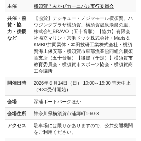
主催
横須賀うみかぜカーニバル実行委員会
共催・協
【協賛】デジキュー・ノジマモール横須賀、ハ
賛・協
ウジングプラザ横須賀、横須賀温泉湯楽の里、
力・後援
株式会社BRAVO（五十音順）【協力】有限会
など
社協立マリン・京浜ドック株式会社・Maris＆
KMBP共同業体・本田技研工業株式会社・横須
賀海上保安部・横須賀市東部漁業協同組合横須
賀支所（五十音順）【後援（予定）】横須賀市
教育委員会・横須賀市スポーツ協会・横須賀商
工会議所
開催日時
2026年６月14日（日） 10:00～15:30 荒天中止
（9:30受付開始）
会場
深浦ボートパークほか
会場住所
神奈川県横須賀市浦郷町1-60-8
アクセス
駐車場には限りがありますので、公共交通機関
をご利用ください。