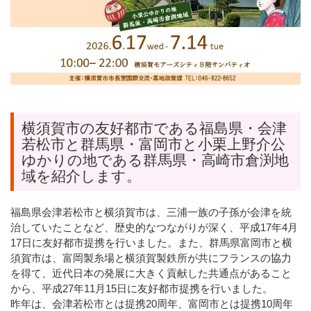
横須賀市の友好都市である福島県・会津
若松市と群⾺県・富岡市と⼩栗上野介公
ゆかりの地である群⾺県・⾼崎市倉渕地
域を紹介します。
福島県会津若松市と横須賀市は、三浦⼀族の⼦孫が会津を統
治していたことなど、歴史的なつながりが深く、平成17年4⽉
17⽇に友好都市提携を⾏いました。また、群⾺県富岡市と横
須賀市は、富岡製⽷場と横須賀製鉄所が共にフランスの協⼒
を得て、近代⽇本の発展に⼤きく貢献した共通点があること
から、平成27年11⽉15⽇に友好都市提携を⾏いました。
昨年は、会津若松市とは提携20周年、富岡市とは提携10周年