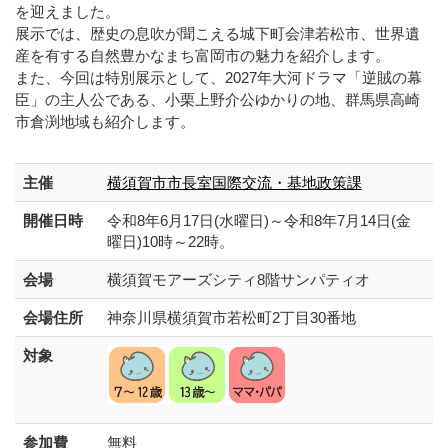
を迎えました。
展⽰では、歴史の息吹が聞こえる城下町会津若松市、世界遺
産を有する⾃然豊かなまち富岡市の魅⼒を紹介します。
また、今回は特別展⽰として、2027年⼤河ドラマ「逆賊の幕
⾂」の主⼈公である、⼩栗上野介公ゆかりの地、群⾺県⾼崎
市倉渕地域も紹介します。
主催
横須賀市市長室国際交流・基地政策課
開催日時
令和8年6月17日(水曜日)～令和8年7月14日(金
曜日)10時～22時。
会場
横須賀モアーズシティ8階サンパティオ
会場住所
神奈川県横須賀市若松町2丁目30番地
対象
参加費
無料