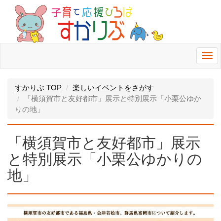
Togg
navi
すかりぶ TOP
楽しいイベントをさがす
「横須賀市と友好都市」展⽰と特別展⽰「⼩栗公ゆか
りの地」
「横須賀市と友好都市」展⽰
と特別展⽰「⼩栗公ゆかりの
地」