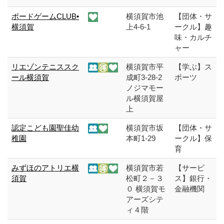
ボードゲームCLUB•
横須賀市池
【団体・サ
横須賀
上4-6-1
ークル】趣
味・カルチ
ャー
リエゾンテニススク
横須賀市平
【学ぶ】ス
ール横須賀
成町3-28-2
ポーツ
ノジマモー
ル横須賀屋
上
認定こども園聖佳幼
横須賀市坂
【団体・サ
稚園
本町1-29
ークル】保
育
みずほのアトリエ横
横須賀市若
【サービ
須賀
松町２－３
ス】銀行・
０ 横須賀モ
金融機関
アーズシテ
ィ４階