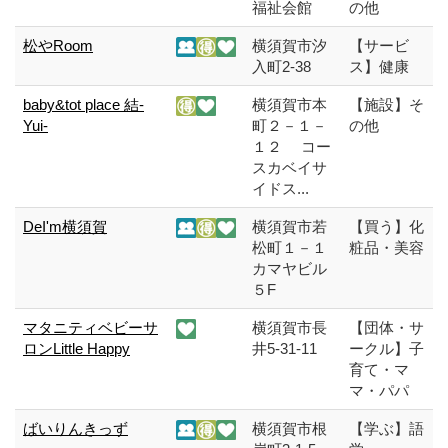
福祉会館
の他
松やRoom
横須賀市汐
【サービ
入町2-38
ス】健康
baby&tot place 結-
横須賀市本
【施設】そ
Yui-
町２－１－
の他
１２ コー
スカベイサ
イドス...
DeI'm横須賀
横須賀市若
【買う】化
松町１－１
粧品・美容
カマヤビル
５F
マタニティベビーサ
横須賀市長
【団体・サ
ロンLittle Happy
井5-31-11
ークル】子
育て・マ
マ・パパ
ばいりんきっず
横須賀市根
【学ぶ】語