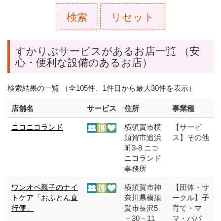
検索
リセット
すかりぶサービスがあるお店一覧 （安
心・便利な設備のあるお店）
検索結果の一覧 （全105件、1件目から最大30件を表示）
店舗名
サービス
住所
事業種
ニコニコランド
横須賀市横
【サービ
須賀市追浜
ス】その他
町3-8 ニコ
ニコランド
事務所
ワンオペ親子のナイ
横須賀市神
【団体・サ
トケア「おふとん直
奈川県横須
ークル】子
行便」
賀市長沢5
育て・マ
－30－11
マ・パパ