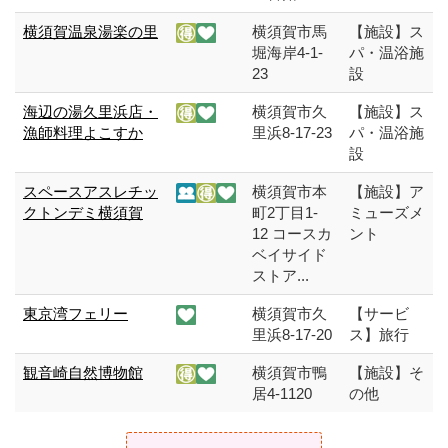
横須賀温泉湯楽の里
横須賀市馬
【施設】ス
堀海岸4-1-
パ・温浴施
23
設
海辺の湯久里浜店・
横須賀市久
【施設】ス
漁師料理よこすか
里浜8-17-23
パ・温浴施
設
スペースアスレチッ
横須賀市本
【施設】ア
クトンデミ横須賀
町2丁目1-
ミューズメ
12 コースカ
ント
ベイサイド
ストア...
東京湾フェリー
横須賀市久
【サービ
里浜8-17-20
ス】旅行
観音崎自然博物館
横須賀市鴨
【施設】そ
居4-1120
の他