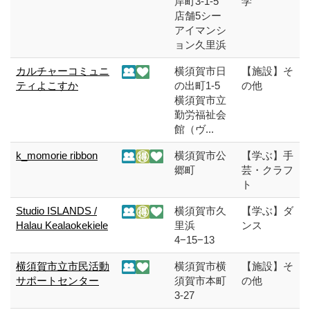
岸町3-1-5
学
店舗5シー
アイマンシ
ョン久里浜
カルチャーコミュニ
横須賀市日
【施設】そ
ティよこすか
の出町1-5
の他
横須賀市立
勤労福祉会
館（ヴ...
k_momorie ribbon
横須賀市公
【学ぶ】手
郷町
芸・クラフ
ト
Studio ISLANDS /
横須賀市久
【学ぶ】ダ
Halau Kealaokekiele
里浜
ンス
4−15−13
横須賀市立市民活動
横須賀市横
【施設】そ
サポートセンター
須賀市本町
の他
3-27