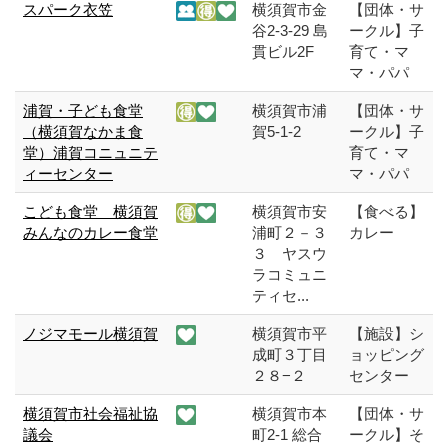
スパーク衣笠
横須賀市金
【団体・サ
谷2-3-29 島
ークル】子
貫ビル2F
育て・マ
マ・パパ
浦賀・子ども食堂
横須賀市浦
【団体・サ
（横須賀なかま食
賀5-1-2
ークル】子
堂）浦賀コニュニテ
育て・マ
ィーセンター
マ・パパ
こども食堂 横須賀
横須賀市安
【食べる】
みんなのカレー食堂
浦町２－３
カレー
３ ヤスウ
ラコミュニ
ティセ...
ノジマモール横須賀
横須賀市平
【施設】シ
成町３丁目
ョッピング
２８−２
センター
横須賀市社会福祉協
横須賀市本
【団体・サ
議会
町2-1 総合
ークル】そ