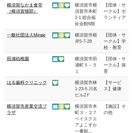
横須賀なかま食堂
横須賀市横
【団体・サ
（横須賀猫部）
須賀市本町
ークル】ボ
2-1 総合福
ランティア
祉会館6階
一般社団法人Miraie
横須賀市根
【団体・サ
岸5-7-28
ークル】学
校・教育
田浦幼稚園
横須賀市田
【団体・サ
浦町５－５
ークル】保
１
育
はる歯科クリニック
横須賀市林
【サービ
1-23-5 川名
ス】健康
ビル2Ｆ
横須賀市産業交流プ
横須賀市本
【施設】そ
ラザ
町３－２７
の他
ベイスクエ
アよこすか
一番館...