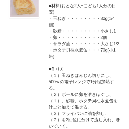
■材料(おとな2人+こども1人分の目
安)
・玉ねぎ・・・・・・・・30g(1/4
個)
・砂糖・・・・・・・・・小さじ1
・卵・・・・・・・・・・2個
・サラダ油・・・・・・・大さじ1/2
・ホタテ貝柱水煮缶・・・70g(小1
缶)
■作り方
（１）玉ねぎはみじん切りにし、
500ｗの電子レンジで1分程加熱す
る。
（２）ボールに卵を溶きほぐし、
（１）、砂糖、ホタテ貝柱水煮缶を
汁ごと加えて混ぜる。
（３）フライパンに油を熱し、
（２）を3回位に分けて流し入れ、巻
いていく。