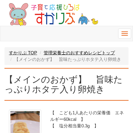
Togg
navi
すかりぶ TOP
管理栄養士のおすすめレシピトップ
【メインのおかず】 旨味たっぷりホタテ入り卵焼き
【メインのおかず】 旨味た
っぷりホタテ入り卵焼き
【 こども1人あたりの栄養価 エネ
ルギー60kcal 】
【 塩分相当量0.3g 】