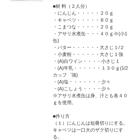
■材 料（２人分）
・にんじん・・・・・２０ｇ
・キャベツ・・・・・８０ｇ
・こまつな・・・・・２０ｇ
・アサリ水煮缶・・・４０ｇ※(小1
缶)
・バター・・・・・・大さじ１/２
・小麦粉・・・・・・大さじ１強
・(A)白ワイン・・・・小さじ１
・(A)牛乳・・・・・・１３０ｇ(1/2
カッフ゜強)
・(A)塩・・・・・・・少々
・(A)こしょう・・・・少々
※アサリ水煮缶は身、汁とも各４０
ｇを使用。
■作り方
（１）にんじんは短冊切りにする。
キャベツは一口大のザク切りにす
る。