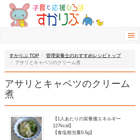
Togg
navi
すかりぶ TOP
管理栄養士のおすすめレシピトップ
アサリとキャベツのクリーム煮
アサリとキャベツのクリーム
煮
【1人あたりの栄養価エネルギー
127kcal】
【食塩相当量0.5g】