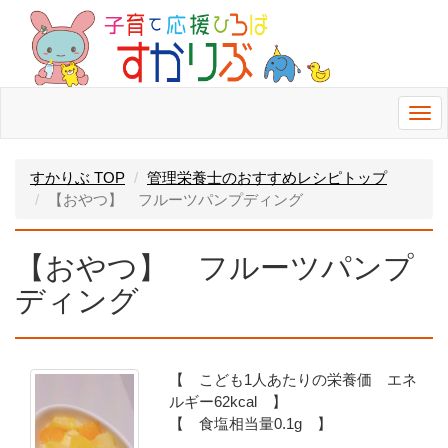
Togg
navi
すかりぶ TOP
管理栄養士のおすすめレシピトップ
【おやつ】 フルーツパンプディング
【おやつ】 フルーツパンプ
ディング
【 こども1人あたりの栄養価 エネ
ルギー62kcal 】
【 食塩相当量0.1g 】