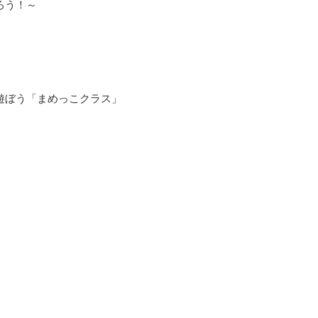
ろう！～
で遊ぼう「まめっこクラス」